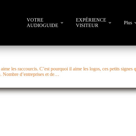
VOTRE
EXPÉRIENCE
Plus
AUDIOGUIDE
VISITEUR
aime les raccourcis. C’est pourquoi il aime les logos, ces petits signes 
re. Nombre d’entreprises et de…