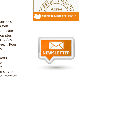
ions des
à tout
 panneaux
non plus.
ns vides de
quée… Pour
st
oirs
es
un
au service
monument ou