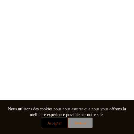
Nous utilisons des cookies pour nous assurer que nous vous offrons la
meilleure expérience possible sur notre site.
Accepter
Refuser
Mentions légales
Conditions générales de vente
Copyright © 2026 - Thème WordPress par
CreativeThemes
.