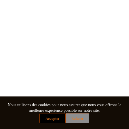
Nous utilisons des cookies pour nous assurer que nous vous offrons la
meilleure expérience possible sur notre site.
Accepter
Refuser
Mentions légales
Conditions générales de vente
Copyright © 2026 - Thème WordPress par
CreativeThemes
.