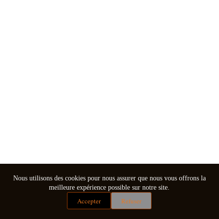
Nous utilisons des cookies pour nous assurer que nous vous offrons la
meilleure expérience possible sur notre site.
Accepter
Refuser
Mentions légales
Conditions générales de vente
Copyright © 2026 - Thème WordPress par
CreativeThemes
.