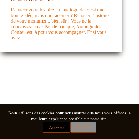
Retracer votre histoire Un audioguide, c’est une
bonne idée, mais que raconter ? Retracer l’histoire
de votre monument, bien sûr ! Vous ne la
connaissez pas ? Pas de panique, Audioguide-
Conseil est là pour vous accompagner. Et si vous
avez…
Nous utilisons des cookies pour nous assurer que nous vous offrons la
meilleure expérience possible sur notre site.
Accepter
Refuser
Mentions légales
Conditions générales de vente
Copyright © 2026 - Thème WordPress par
CreativeThemes
.