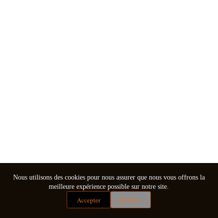
Nous utilisons des cookies pour nous assurer que nous vous offrons la
meilleure expérience possible sur notre site.
Accepter
Refuser
Mentions légales
Conditions générales de vente
Copyright © 2026 - Thème WordPress par
CreativeThemes
.