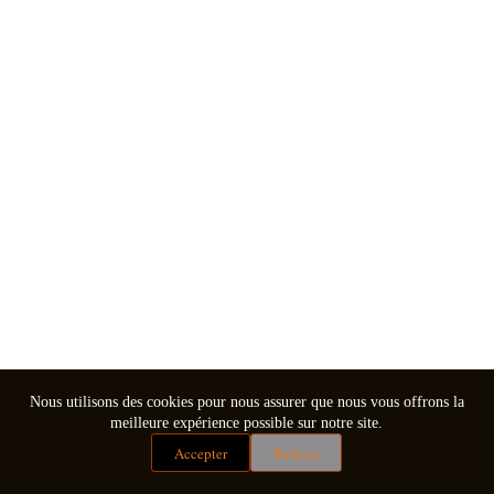
Nous utilisons des cookies pour nous assurer que nous vous offrons la
meilleure expérience possible sur notre site.
Accepter
Refuser
Mentions légales
Conditions générales de vente
Copyright © 2026 - Thème WordPress par
CreativeThemes
.